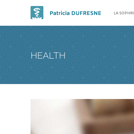
LA SOPHR
AMÉLIOREZ
Demandez u
[booked-calendar]
HEALTH