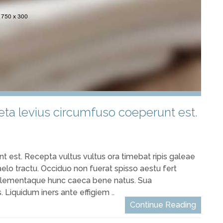
eta levius circumfuso coeperunt est.
t est. Recepta vultus vultus ora timebat ripis galeae
aelo tractu. Occiduo non fuerat spisso aestu fert
t elementaque hunc caeca bene natus. Sua
Liquidum iners ante effigiem ..
Continue Reading