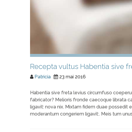
Recepta vultus Habentia sive fr
Patricia
23 mai 2016
Habentia sive freta levius circumfuso coeperun
fabricator? Melioris fronde caecoque librata c
ligavit: nova nix. Mixtam fidem duae possedi
moderantum congeriem ligavit:. Meis tum unus. 