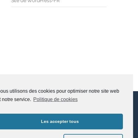
Site de WordPress-FR
ous utilisons des cookies pour optimiser notre site web
t notre service.
Politique de cookies
Réseaux sociaux
Les accepter tous
Instagram:
sophrologiedufresne
Facebook:
Sophrologie Dufresne