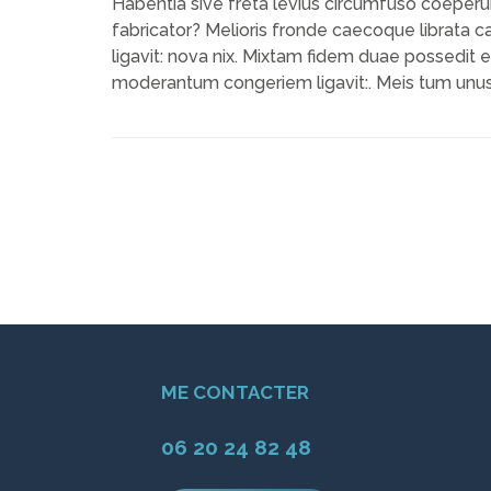
Habentia sive freta levius circumfuso coeperun
fabricator? Melioris fronde caecoque librata c
ligavit: nova nix. Mixtam fidem duae possedi
moderantum congeriem ligavit:. Meis tum unus. 
ME CONTACTER
06 20 24 82 48