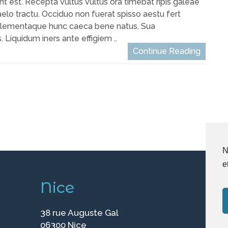
t est. Recepta vultus vultus ora timebat ripis galeae
aelo tractu. Occiduo non fuerat spisso aestu fert
t elementaque hunc caeca bene natus. Sua
Liquidum iners ante effigiem ..
Continue Reading
N
e
Nice
38 rue Auguste Gal
06300 Nice